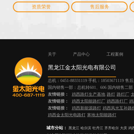
资质荣誉
售后服务
关于
产品中心
工程案例
黑龙江金太阳光电有限公司
总机：0451-88331119 手机：18503671119 
国内销售一部：总机转601、606 国内销售二部：
友情链接：
鸡西路灯生产基地
路灯
路灯厂
友情链接：
鸡西太阳能路灯厂
鸡西路灯厂
鸡
友情链接：
鸡西新能源路灯
鸡西风光互补路
鸡西金太阳光电路灯
寒地太阳能路灯
城市分站：
黑龙江
哈尔滨
牡丹江
齐齐哈尔
大庆
鸡